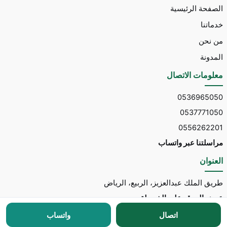
الصفحة الرئيسية
خدماتنا
من نحن
المدونة
معلومات الاتصال
0536965050
0537771050
0556262201
مراسلتنا عبر واتساب
العنوان
طريق الملك عبدالعزيز، الربيع، الرياض
عرض الموقع على الخريطة
اتصال
واتساب
جميع الحقوق محفوظة © 2026 لـ
مكتب توسط للاستقدام