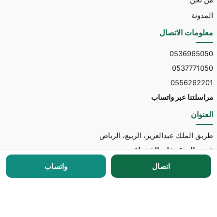
من نحن
المدونة
معلومات الاتصال
0536965050
0537771050
0556262201
مراسلتنا عبر واتساب
العنوان
طريق الملك عبدالعزيز، الربيع، الرياض
عرض الموقع على الخريطة
اتصال
واتساب
جميع الحقوق محفوظة © 2026 لـ
توسط للاستقدام
مطور الموقع:
Nedhal for Marketing & Software
-
للتواصل مع المطور عبر واتساب