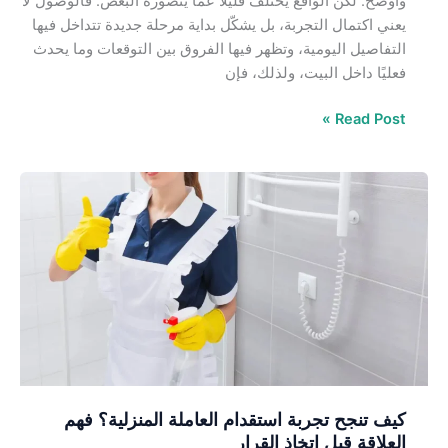
وأوضح. لكن الواقع يختلف قليلًا عمّا يتصوّره البعض. فالوصول لا
يعني اكتمال التجربة، بل يشكّل بداية مرحلة جديدة تتداخل فيها
التفاصيل اليومية، وتظهر فيها الفروق بين التوقعات وما يحدث
فعليًا داخل البيت، ولذلك، فإن
Read Post »
كيف
تنجح
تجربة
استقدام
العاملة
المنزلية؟
فهم
العلاقة
قبل
اتخاذ
كيف تنجح تجربة استقدام العاملة المنزلية؟ فهم
القرار
العلاقة قبل اتخاذ القرار