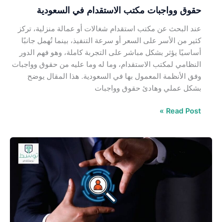
حقوق وواجبات مكتب الاستقدام في السعودية
عند البحث عن مكتب استقدام شغالات أو عمالة منزلية، تركز
كثير من الأسر على السعر أو سرعة التنفيذ، بينما تُهمل جانبًا
أساسيًا يؤثر بشكل مباشر على التجربة كاملة، وهو فهم الدور
النظامي لمكتب الاستقدام، وما له وما عليه من حقوق وواجبات
وفق الأنظمة المعمول بها في السعودية. هذا المقال يوضح
بشكل عملي وهادئ حقوق وواجبات
Read Post »
حقوق
وواجبات
العامل
المنزلي
في
السعودية
–