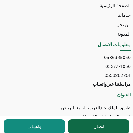
الصفحة الرئيسية
خدماتنا
من نحن
المدونة
معلومات الاتصال
0536965050
0537771050
0556262201
مراسلتنا عبر واتساب
العنوان
طريق الملك عبدالعزيز، الربيع، الرياض
عرض الموقع على الخريطة
اتصال
واتساب
جميع الحقوق محفوظة © 2026 لـ
مكتب توسط للاستقدام