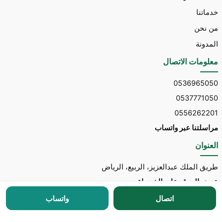
خدماتنا
من نحن
المدونة
معلومات الاتصال
0536965050
0537771050
0556262201
مراسلتنا عبر واتساب
العنوان
طريق الملك عبدالعزيز، الربيع، الرياض
عرض الموقع على الخريطة
اتصال
واتساب
جميع الحقوق محفوظة © 2026 لـ
مكتب توسط للاستقدام
مطور الموقع:
Nedhal for Marketing & Software
-