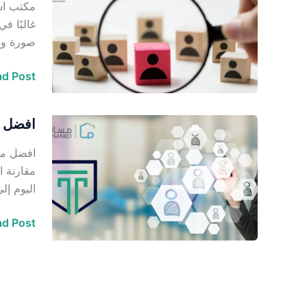
مكتب است
استقدام
غالبًا ف
صورة واض
d Post »
افضل م
افضل
مكاتب
افضل مكا
الاستقدا
مقارنة ا
المعتمدة
اليوم إل
في
مساند
d Post »