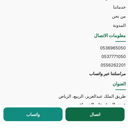
خدماتنا
من نحن
المدونة
معلومات الاتصال
0536965050
0537771050
0556262201
مراسلتنا عبر واتساب
العنوان
طريق الملك عبدالعزيز، الربيع، الرياض
عرض الموقع على الخريطة
اتصال
واتساب
جميع الحقوق محفوظة © 2026 لـ
مكتب توسط للاستقدام
مطور الموقع:
Nedhal for Marketing & Software
-