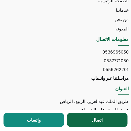
الصفحة الرئيسية
خدماتنا
من نحن
المدونة
معلومات الاتصال
0536965050
0537771050
0556262201
مراسلتنا عبر واتساب
العنوان
طريق الملك عبدالعزيز، الربيع، الرياض
عرض الموقع على الخريطة
اتصال
واتساب
جميع الحقوق محفوظة © 2026 لـ
مكتب توسط للاستقدام