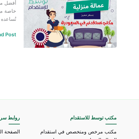
أفضل مكت
استقدام
خاصة مع 
في
تُساعده 
السعودية
d Post »
مكتب توسط للاستقدام
روابط سري
مكتب مرخص ومتخصص في استقدام
الصفحة ال