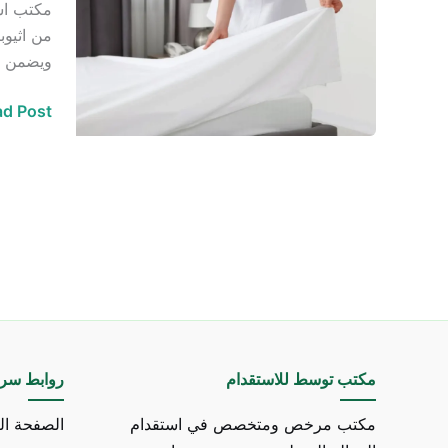
مكتب است
وخادمات
من اثيوب
من
ويضمن هذ
اثيوبيا
في
d Post »
الرياض
مكتب توسط للاستقدام
روابط سري
مكتب مرخص ومتخصص في استقدام
الصفحة ال