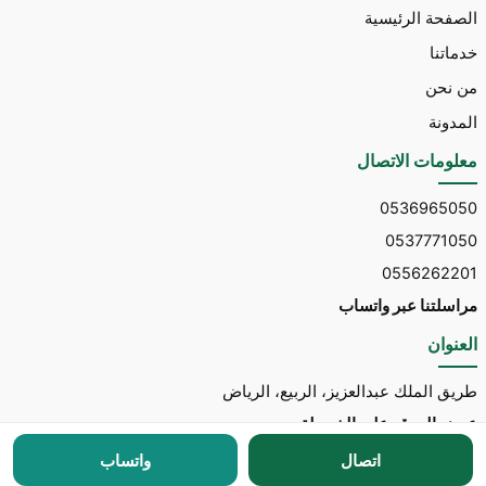
الصفحة الرئيسية
خدماتنا
من نحن
المدونة
معلومات الاتصال
0536965050
0537771050
0556262201
مراسلتنا عبر واتساب
العنوان
طريق الملك عبدالعزيز، الربيع، الرياض
عرض الموقع على الخريطة
اتصال
واتساب
جميع الحقوق محفوظة © 2026 لـ
مكتب توسط للاستقدام