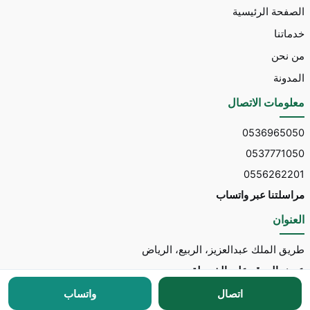
الصفحة الرئيسية
خدماتنا
من نحن
المدونة
معلومات الاتصال
0536965050
0537771050
0556262201
مراسلتنا عبر واتساب
العنوان
طريق الملك عبدالعزيز، الربيع، الرياض
عرض الموقع على الخريطة
اتصال
واتساب
جميع الحقوق محفوظة © 2026 لـ
مكتب توسط للاستقدام