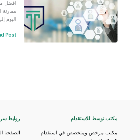
افضل مكا
الاستقدا
مقارنة ا
المعتمدة
اليوم إل
في
مساند
d Post »
مكتب توسط للاستقدام
روابط سري
مكتب مرخص ومتخصص في استقدام
الصفحة ال