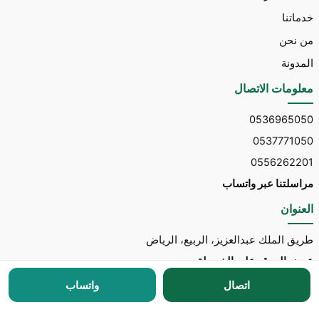
خدماتنا
من نحن
المدونة
معلومات الاتصال
0536965050
0537771050
0556262201
مراسلتنا عبر واتساب
العنوان
طريق الملك عبدالعزيز، الربيع، الرياض
عرض الموقع على الخريطة
اتصال
واتساب
جميع الحقوق محفوظة © 2026 لـ
مكتب توسط للاستقدام
مطور الموقع:
Nedhal for Marketing & Software
-