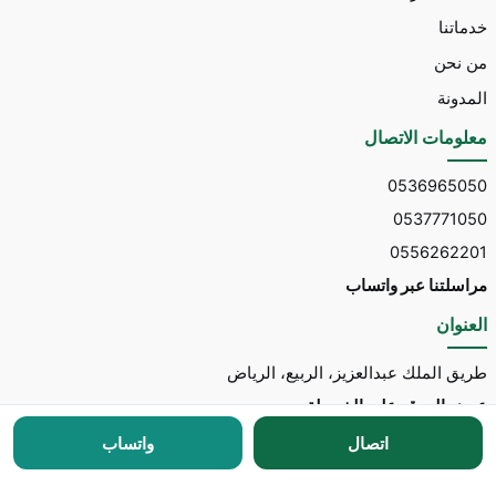
خدماتنا
من نحن
المدونة
معلومات الاتصال
0536965050
0537771050
0556262201
مراسلتنا عبر واتساب
العنوان
طريق الملك عبدالعزيز، الربيع، الرياض
عرض الموقع على الخريطة
اتصال
واتساب
جميع الحقوق محفوظة © 2026 لـ
مكتب توسط للاستقدام
مطور الموقع:
Nedhal for Marketing & Software
-