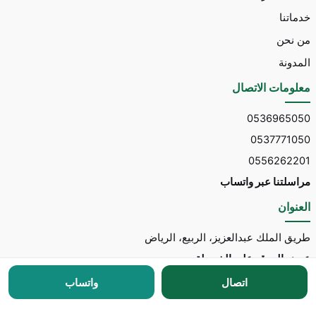
خدماتنا
من نحن
المدونة
معلومات الاتصال
0536965050
0537771050
0556262201
مراسلتنا عبر واتساب
العنوان
طريق الملك عبدالعزيز، الربيع، الرياض
عرض الموقع على الخريطة
اتصال
واتساب
جميع الحقوق محفوظة © 2026 لـ
مكتب توسط للاستقدام
مطور الموقع:
Nedhal for Marketing & Software
-