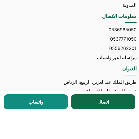
المدونة
معلومات الاتصال
0536965050
0537771050
0556262201
مراسلتنا عبر واتساب
العنوان
طريق الملك عبدالعزيز، الربيع، الرياض
عرض الموقع على الخريطة
اتصال
واتساب
جميع الحقوق محفوظة © 2026 لـ
مكتب توسط للاستقدام
مطور الموقع:
Nedhal for Marketing & Software
-
للتواصل مع المطور عبر واتساب