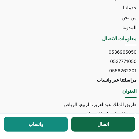
خدماتنا
من نحن
المدونة
معلومات الاتصال
0536965050
0537771050
0556262201
مراسلتنا عبر واتساب
العنوان
طريق الملك عبدالعزيز، الربيع، الرياض
عرض الموقع على الخريطة
اتصال
واتساب
جميع الحقوق محفوظة © 2026 لـ
مكتب توسط للاستقدام
مطور الموقع:
Nedhal for Marketing & Software
-