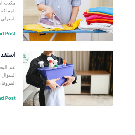
مكتب است
من
المملكة 
الفلبين
المنزلي.
d Post »
استقدا
استقدام
شغالات
عند الب
وخادمات
السؤال ا
من
الفروقات
الفلبين
في
d Post »
الرياض