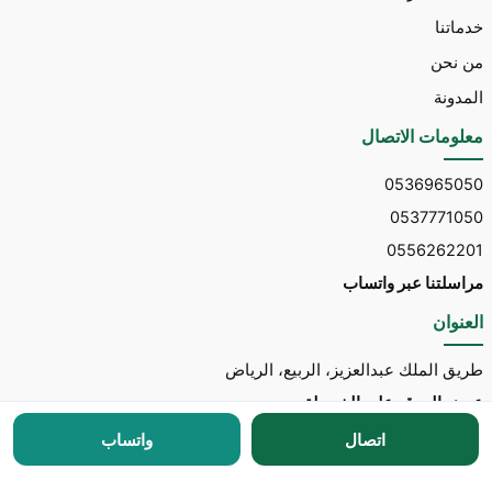
خدماتنا
من نحن
المدونة
معلومات الاتصال
0536965050
0537771050
0556262201
مراسلتنا عبر واتساب
العنوان
طريق الملك عبدالعزيز، الربيع، الرياض
عرض الموقع على الخريطة
اتصال
واتساب
جميع الحقوق محفوظة © 2026 لـ
مكتب توسط للاستقدام
مطور الموقع:
Nedhal for Marketing & Software
-