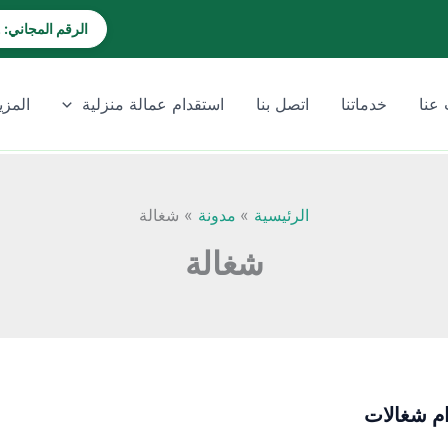
الرقم المجاني: 920028202
عنا
خدماتنا
اتصل بنا
استقدام عمالة منزلية
المزي
الرئيسية
مدونة
شغالة
شغالة
م شغالات