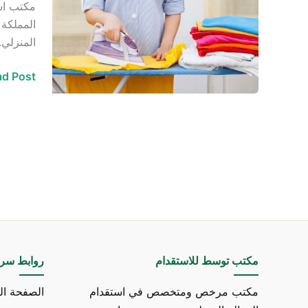
مكتب است
من
المملكة 
الفلبين
المنزلي.
d Post »
مكتب توسط للاستقدام
روابط سري
مكتب مرخص ومتخصص في استقدام
الصفحة ال