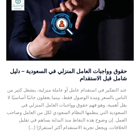
وواجبات
العامل
المنزلي
في
السعودية
–
دليل
شامل
قبل
حقوق وواجبات العامل المنزلي في السعودية – دليل
الاستقدام
شامل قبل الاستقدام
عند التفكير في استقدام عامل أو عاملة منزلية، ينشغل كثير من
الناس بالسعر ومدة الوصول فقط، بينما يغفلون جانبًا أساسيًا لا
يقل أهمية، وهو فهم حقوق وواجبات العامل المنزلي في
السعودية التي ينظمها النظام السعودي لكل من العامل وصاحب
العمل. إن وضوح هذه النقاط منذ البداية يساهم في تقليل
الخلافات، ويجعل تجربة الاستقدام أكثر استقرارًا […]