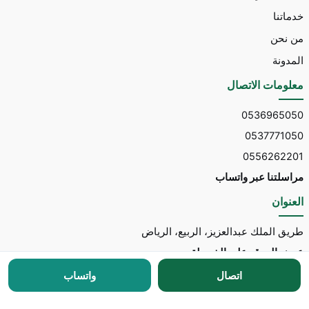
خدماتنا
من نحن
المدونة
معلومات الاتصال
0536965050
0537771050
0556262201
مراسلتنا عبر واتساب
العنوان
طريق الملك عبدالعزيز، الربيع، الرياض
عرض الموقع على الخريطة
اتصال
واتساب
جميع الحقوق محفوظة © 2026 لـ
مكتب توسط للاستقدام
مطور الموقع:
Nedhal for Marketing & Software
-