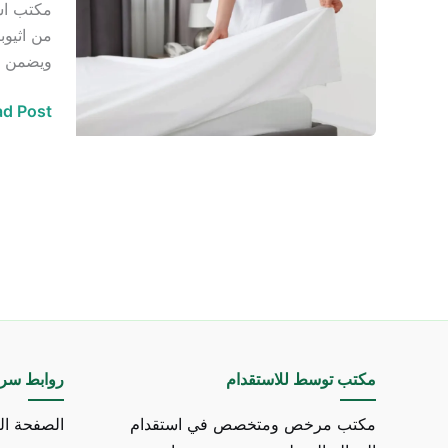
مكتب است
وخادمات
من اثيوب
من
ويضمن هذ
اثيوبيا
في
d Post »
الرياض
مكتب توسط للاستقدام
روابط سري
مكتب مرخص ومتخصص في استقدام
الصفحة ال