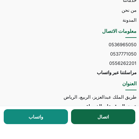
خدماتنا
من نحن
المدونة
معلومات الاتصال
0536965050
0537771050
0556262201
مراسلتنا عبر واتساب
العنوان
طريق الملك عبدالعزيز، الربيع، الرياض
عرض الموقع على الخريطة
اتصال
واتساب
جميع الحقوق محفوظة © 2026 لـ
مكتب توسط للاستقدام
مطور الموقع:
Nedhal for Marketing & Software
-
للتواصل مع المطور عبر واتساب