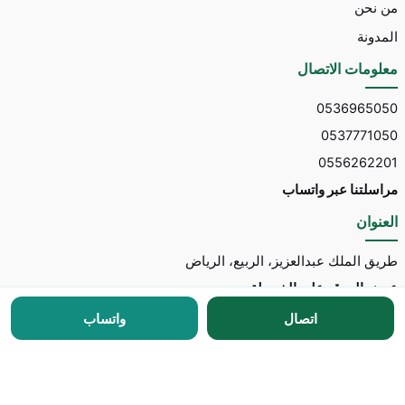
من نحن
المدونة
معلومات الاتصال
0536965050
0537771050
0556262201
مراسلتنا عبر واتساب
العنوان
طريق الملك عبدالعزيز، الربيع، الرياض
عرض الموقع على الخريطة
اتصال
واتساب
جميع الحقوق محفوظة © 2026 لـ
مكتب توسط للاستقدام
مطور الموقع:
Nedhal for Marketing & Software
-
للتواصل مع المطور عبر واتساب