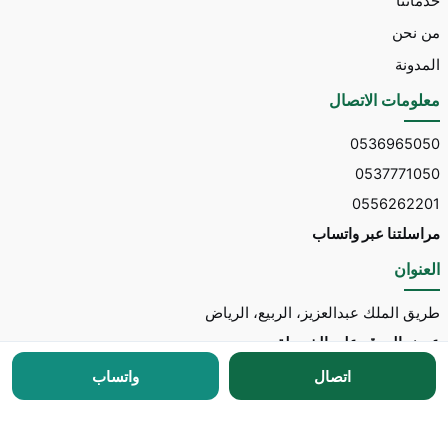
خدماتنا
من نحن
المدونة
معلومات الاتصال
0536965050
0537771050
0556262201
مراسلتنا عبر واتساب
العنوان
طريق الملك عبدالعزيز، الربيع، الرياض
عرض الموقع على الخريطة
اتصال
واتساب
جميع الحقوق محفوظة © 2026 لـ
مكتب توسط للاستقدام
مطور الموقع:
Nedhal for Marketing & Software
-
للتواصل مع المطور عبر واتساب