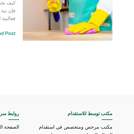
كيف تختا
استقدام
فإن نية 
من
فغالبية 
بنجلادي
d Post »
مكتب توسط للاستقدام
روابط سري
مكتب مرخص ومتخصص في استقدام
الصفحة ال