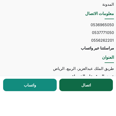
المدونة
معلومات الاتصال
0536965050
0537771050
0556262201
مراسلتنا عبر واتساب
العنوان
طريق الملك عبدالعزيز، الربيع، الرياض
عرض الموقع على الخريطة
اتصال
واتساب
جميع الحقوق محفوظة © 2026 لـ
مكتب توسط للاستقدام
مطور الموقع:
Nedhal for Marketing & Software
-
للتواصل مع المطور عبر واتساب