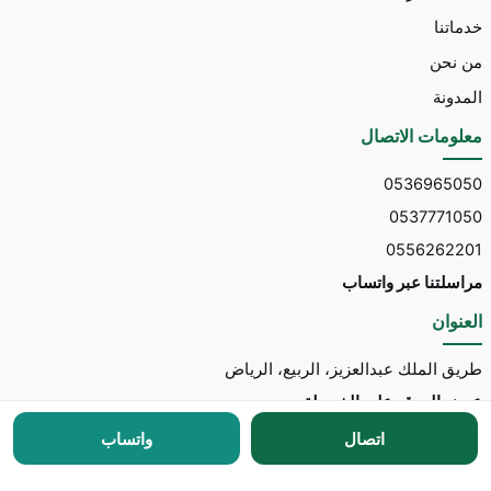
خدماتنا
من نحن
المدونة
معلومات الاتصال
0536965050
0537771050
0556262201
مراسلتنا عبر واتساب
العنوان
طريق الملك عبدالعزيز، الربيع، الرياض
عرض الموقع على الخريطة
اتصال
واتساب
جميع الحقوق محفوظة © 2026 لـ
مكتب توسط للاستقدام
مطور الموقع:
Nedhal for Marketing & Software
-