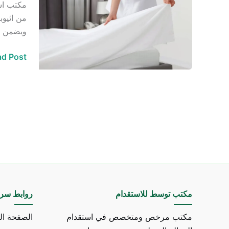
مكتب است
وخادمات
من اثيوب
من
ويضمن هذ
اثيوبيا
في
d Post »
الرياض
مكتب توسط للاستقدام
روابط سري
مكتب مرخص ومتخصص في استقدام
الصفحة ال