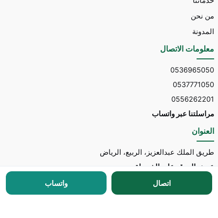
خدماتنا
من نحن
المدونة
معلومات الاتصال
0536965050
0537771050
0556262201
مراسلتنا عبر واتساب
العنوان
طريق الملك عبدالعزيز، الربيع، الرياض
عرض الموقع على الخريطة
اتصال
واتساب
جميع الحقوق محفوظة © 2026 لـ
مكتب توسط للاستقدام
مطور الموقع:
Nedhal for Marketing & Software
-
للتواصل مع المطور عبر واتساب