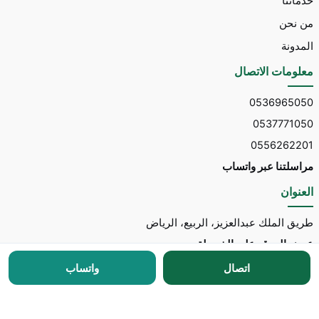
خدماتنا
من نحن
المدونة
معلومات الاتصال
0536965050
0537771050
0556262201
مراسلتنا عبر واتساب
العنوان
طريق الملك عبدالعزيز، الربيع، الرياض
عرض الموقع على الخريطة
اتصال
واتساب
جميع الحقوق محفوظة © 2026 لـ
مكتب توسط للاستقدام
مطور الموقع:
Nedhal for Marketing & Software
-
للتواصل مع المطور عبر واتساب