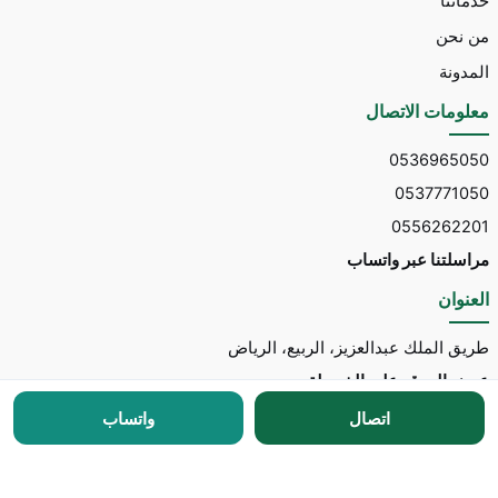
خدماتنا
من نحن
المدونة
معلومات الاتصال
0536965050
0537771050
0556262201
مراسلتنا عبر واتساب
العنوان
طريق الملك عبدالعزيز، الربيع، الرياض
عرض الموقع على الخريطة
اتصال
واتساب
جميع الحقوق محفوظة © 2026 لـ
مكتب توسط للاستقدام
مطور الموقع:
Nedhal for Marketing & Software
-
للتواصل مع المطور عبر واتساب