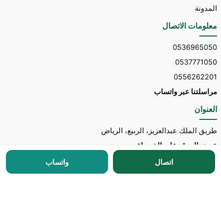
المدونة
معلومات الاتصال
0536965050
0537771050
0556262201
مراسلتنا عبر واتساب
العنوان
طريق الملك عبدالعزيز، الربيع، الرياض
عرض الموقع على الخريطة
اتصال
واتساب
جميع الحقوق محفوظة © 2026 لـ
مكتب توسط للاستقدام
مطور الموقع:
Nedhal for Marketing & Software
-
للتواصل مع المطور عبر واتساب