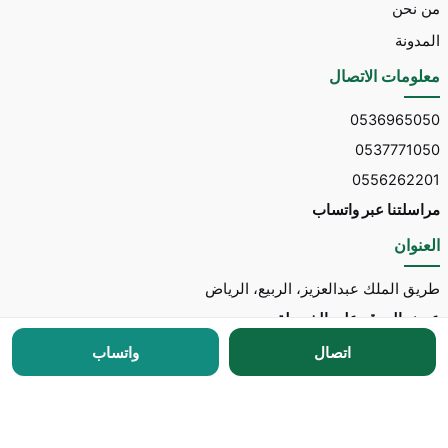
من نحن
المدونة
معلومات الاتصال
0536965050
0537771050
0556262201
مراسلتنا عبر واتساب
العنوان
طريق الملك عبدالعزيز، الربيع، الرياض
عرض الموقع على الخريطة
اتصال
واتساب
جميع الحقوق محفوظة © 2026 لـ
مكتب توسط للاستقدام
مطور الموقع:
Nedhal for Marketing & Software
-
للتواصل مع المطور عبر واتساب