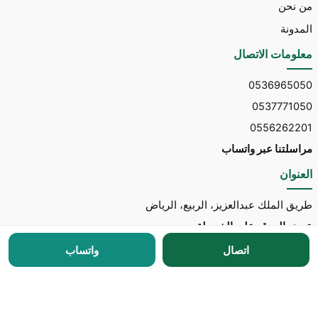
من نحن
المدونة
معلومات الاتصال
0536965050
0537771050
0556262201
مراسلتنا عبر واتساب
العنوان
طريق الملك عبدالعزيز، الربيع، الرياض
عرض الموقع على الخريطة
اتصال
واتساب
جميع الحقوق محفوظة © 2026 لـ
مكتب توسط للاستقدام
مطور الموقع:
Nedhal for Marketing & Software
-
للتواصل مع المطور عبر واتساب