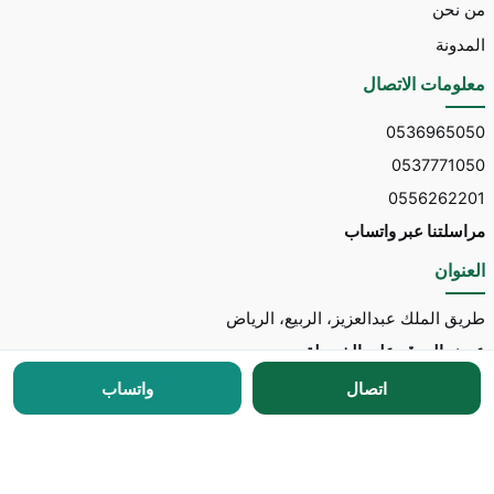
من نحن
المدونة
معلومات الاتصال
0536965050
0537771050
0556262201
مراسلتنا عبر واتساب
العنوان
طريق الملك عبدالعزيز، الربيع، الرياض
عرض الموقع على الخريطة
اتصال
واتساب
جميع الحقوق محفوظة © 2026 لـ
مكتب توسط للاستقدام
مطور الموقع:
Nedhal for Marketing & Software
-
للتواصل مع المطور عبر واتساب