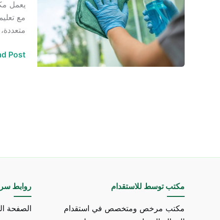
يعمل مكت
خادمات
مع تعليم
في
متعددة، 
الرياض
d Post »
مكتب توسط للاستقدام
روابط سري
مكتب مرخص ومتخصص في استقدام
الصفحة ال