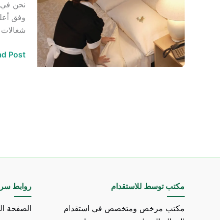
استقدام
وفق أعلى
من
شغالات من سريلانكا (semaids from Sri Lanka
سريلانكا
في
d Post »
الرياض
مكتب توسط للاستقدام
روابط سري
مكتب مرخص ومتخصص في استقدام
الصفحة ال