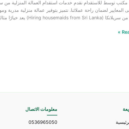
 المعايير لضمان راحة عملائنا. نتميز بتوفير عمالة منزلية مدربة ومو
Hiring hou) يعد خيارًا مثاليًا لما يتمتعن به من كفاءة والتزام. نحن نحرص […]
Rea
عة
معلومات الاتصال
رئيسية
0536965050