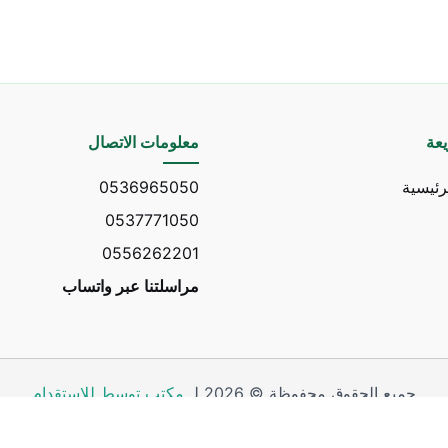
عة
معلومات الاتصال
رئيسية
0536965050
0537771050
0556262201
مراسلتنا عبر واتساب
جميع الحقوق محفوظة © 2026 لـ
مكتب توسط للاستقدام
وقع:
Nedhal for Marketing & Software
-
للتواصل مع المطور عب