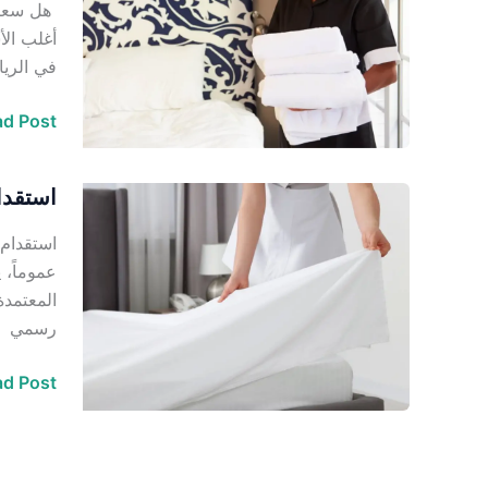
هل سعر 
استقدام
أغلب الأ
في
في الريا
الرياض
d Post »
استقدا
استقدام
خادمات
استقدام
وشغالات
عموماً، 
من
المعتمدة
بنجلاديش
رسمي
d Post »