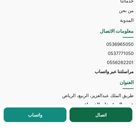
خدماتنا
من نحن
المدونة
معلومات الاتصال
0536965050
0537771050
0556262201
مراسلتنا عبر واتساب
العنوان
طريق الملك عبدالعزيز، الربيع، الرياض
عرض الموقع على الخريطة
اتصال
واتساب
جميع الحقوق محفوظة © 2026 لـ
مكتب توسط للاستقدام
مطور الموقع:
Nedhal for Marketing & Software
-
للتواصل مع المطور عبر واتساب