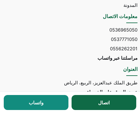
المدونة
معلومات الاتصال
0536965050
0537771050
0556262201
مراسلتنا عبر واتساب
العنوان
طريق الملك عبدالعزيز، الربيع، الرياض
عرض الموقع على الخريطة
اتصال
واتساب
جميع الحقوق محفوظة © 2026 لـ
مكتب توسط للاستقدام
مطور الموقع:
Nedhal for Marketing & Software
-
للتواصل مع المطور عبر واتساب