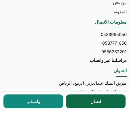
من نحن
المدونة
معلومات الاتصال
0536965050
0537771050
0556262201
مراسلتنا عبر واتساب
العنوان
طريق الملك عبدالعزيز، الربيع، الرياض
عرض الموقع على الخريطة
اتصال
واتساب
جميع الحقوق محفوظة © 2026 لـ
مكتب توسط للاستقدام
مطور الموقع:
Nedhal for Marketing & Software
-
للتواصل مع المطور عبر واتساب