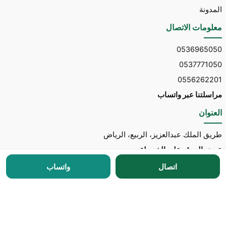
المدونة
معلومات الاتصال
0536965050
0537771050
0556262201
مراسلتنا عبر واتساب
العنوان
طريق الملك عبدالعزيز، الربيع، الرياض
عرض الموقع على الخريطة
اتصال
واتساب
جميع الحقوق محفوظة © 2026 لـ
مكتب توسط للاستقدام
مطور الموقع:
Nedhal for Marketing & Software
-
للتواصل مع المطور عبر واتساب