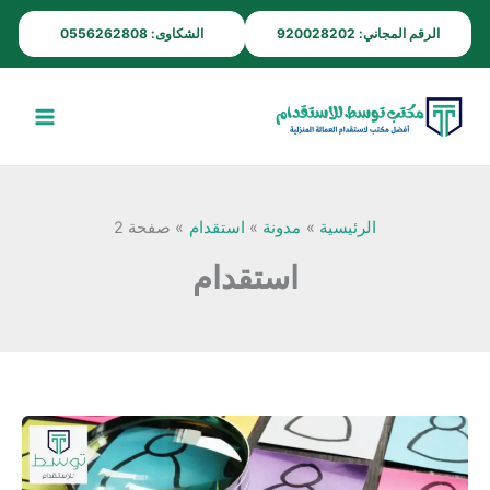
خطي
الرقم المجاني: 920028202
الشكاوى: 0556262808
لى
لمحتوى
الرئيسية
مدونة
استقدام
صفحة 2
استقدام
لماذا
تختلف
تجربة