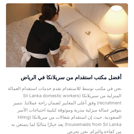
أفضل
مكتب
استقدام
من
سريلانكا
في
الرياض
أفضل مكتب استقدام من سريلانكا في الرياض
نحن في مكتب توسط للاستقدام نقدم خدمات استقدام العمالة
المنزلية من سيريلانكا (Sri Lanka domestic workers
recruitment) وفق أعلى المعايير لضمان راحة عملائنا. نتميز
بتوفير عمالة منزلية مدربة وموثوقة لتلبية احتياجات الأسر
السعودية، حيث إن استقدام شغالات من سريلانكا (Hiring
housemaids from Sri Lanka) يعد خيارًا مثاليًا لما يتمتعن به
من كفاءة والتزام. نحن نحرص