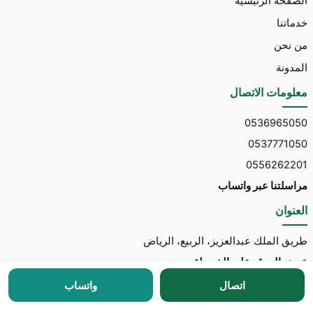
الصفحة الرئيسية
خدماتنا
من نحن
المدونة
معلومات الاتصال
0536965050
0537771050
0556262201
مراسلتنا عبر واتساب
العنوان
طريق الملك عبدالعزيز، الربيع، الرياض
عرض الموقع على الخريطة
اتصال
واتساب
جميع الحقوق محفوظة © 2026 لـ
مكتب توسط للاستقدام